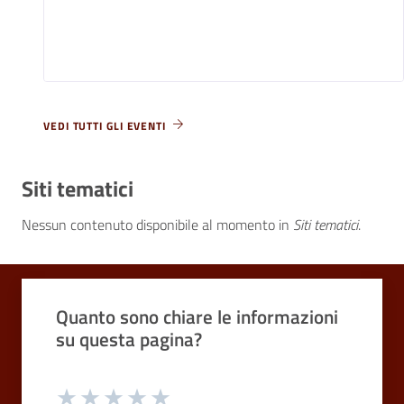
VEDI TUTTI GLI EVENTI
Siti tematici
Nessun contenuto disponibile al momento
in
Siti tematici
.
Quali sono stati gli aspetti che hai preferito?
Vuoi aggiungere altri dettagli?
1/2
2/2
Grazie, il tuo parere ci aiuterà a migliorare i
Quanto sono chiare le informazioni
o
Avanti
su questa pagina?
Dettaglio
Le indicazioni erano chiare
Inserire massimo 200 caratteri
Valuta da 1 a 5 stelle la pagina